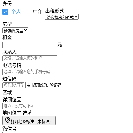
身份
出租形式
个人
中介
房型
租金
元
联系人
电话号码
短信码
区域
详细位置
地图位置
选填
打开地图标注
（未标注）
微信号