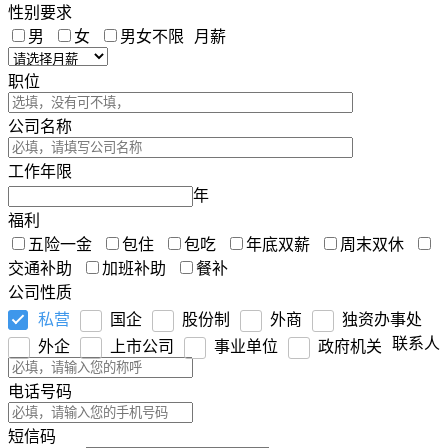
性别要求
男
女
男女不限
月薪
职位
公司名称
工作年限
年
福利
五险一金
包住
包吃
年底双薪
周末双休
交通补助
加班补助
餐补
公司性质
私营
国企
股份制
外商
独资办事处
联系人
外企
上市公司
事业单位
政府机关
电话号码
短信码