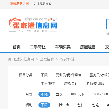
张家港信息网
收藏到桌面
首页
二手转让
车辆买卖
房屋租售
交
>
>
张家港信息网
全职招聘
保安/保洁
栏目分类
不限
营业员/促销/零售
服务员/收银
工人/技工
财务/会计
老师/培训师
月薪
不限
面议
1000以下
1000~2000
福利
不限
五险一金
包住
包吃