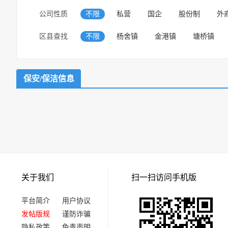
公司性质
不限
私营
国企
股份制
外
区县查找
不限
杨舍镇
金港镇
塘桥镇
保安/保洁信息
关于我们
扫一扫访问手机版
平台简介
用户协议
发帖版规
谨防诈骗
隐私政策
免责声明