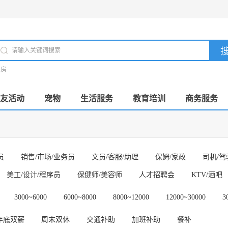
租房
友活动
宠物
生活服务
教育培训
商务服务
员
销售/市场/业务员
文员/客服/助理
保姆/家政
司机/驾
美工/设计/程序员
保健师/美容师
人才招聘会
KTV/酒吧
3000~6000
6000~8000
8000~12000
12000~30000
3
年底双薪
周末双休
交通补助
加班补助
餐补