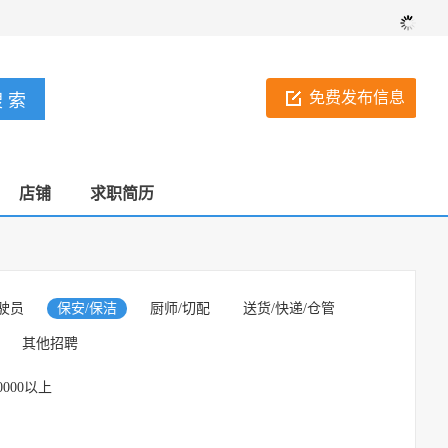
免费发布信息
店铺
求职简历
驶员
保安/保洁
厨师/切配
送货/快递/仓管
其他招聘
0000以上