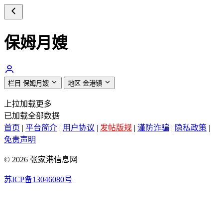
保姆月嫂
栏目
保姆月嫂
地区
金港镇
上拉加载更多
已加载全部数据
首页
|
平台简介
|
用户协议
|
发帖版规
|
谨防诈骗
|
隐私政策
|
免责声明
© 2026 张家港信息网
苏ICP备13046080号